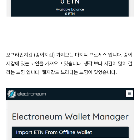
오프라인지갑 (종이지갑) 가져오는 마지막 프로세스 입니다. 종이
지갑에 있는 코인을 가져오고 있습니다. 생각 보다 시간이 많이 걸
리는 느낌 입니다. 웹지갑도 느리다는 느낌이 있었습니다.