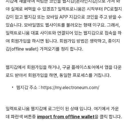
지갑에 채굴하여 적립한 코인을 웹지갑(온라인지갑)으로 가져 와
야 실제로 써먹을 수 있겠죠? 일렉트로니움은 시작부터 PC로컬지
갑이 없고 웹지갑 또는 모바일 APP 지갑으로 코인을 주고 받을 수
있습니다. 모바일앱도 웹사이트를 불러오는 형태 이구요. 그래서,
일렉트로니움 대표 사이트와 연결되어 있는 웹지갑으로 접속을 하
여 회원가입을 하시면 됩니다. 회원가입 방법은 생략하고, 종이지
갑(offline wallet) 가져오기를 정리 합니다.
웹지갑에서 회원가입을 하거나, 구글 플레이스토어에서 앱을 다운
로드 받아서 회원가입을 하면, 동일한 프로세스를 거칩니다.
웹지갑 주소 : https://my.electroneum.com/
일렉트로니움 웹지갑에 로그인이 된 상태 입니다. 여기에서 가운
데 파란색 버튼중
import from offline wallet
을 클릭 합니다.