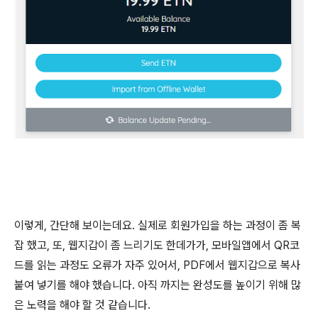
이렇게, 간단해 보이는데요. 실제로 회원가입을 하는 과정이 좀 복
잡 했고, 또, 웹지갑이 좀 느리기도 한데가가, 모바일앱에서 QR코
드를 읽는 과정도 오류가 자주 있어서, PDF에서 웹지갑으로 복사
붙여 넣기를 해야 했습니다. 아직 까지는 완성도를 높이기 위해 많
은 노력을 해야 할 것 같습니다.