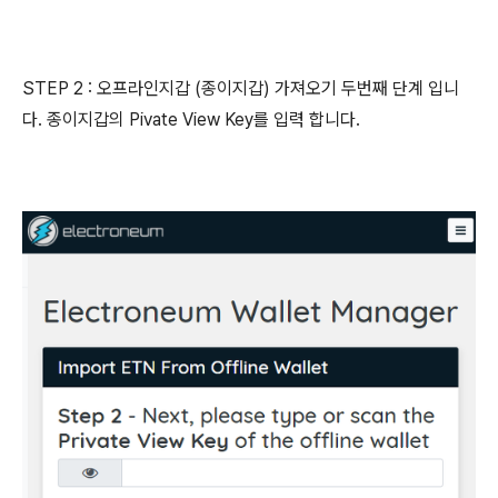
STEP 2 : 오프라인지갑 (종이지갑) 가져오기 두번째 단계 입니
다. 종이지갑의 Pivate View Key를 입력 합니다.