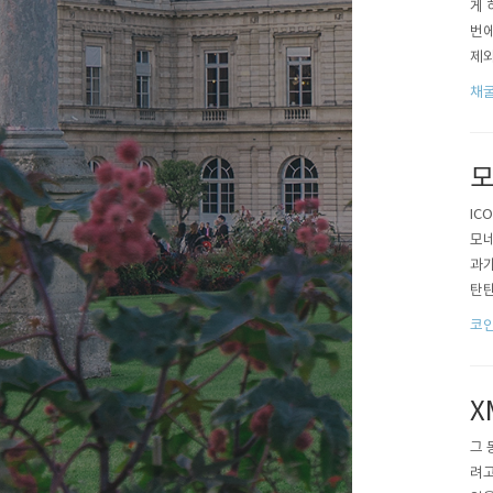
게 
번에
제와
thu
채
xm
모
IC
모네
과가
탄탄
코인
코인
(M
더니,
X
그 
려고