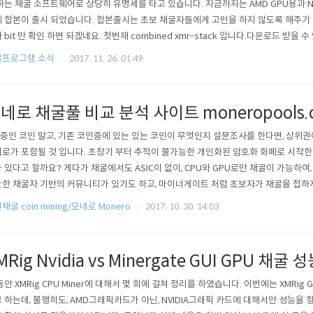
하는 채굴 소프트웨어로 상당히 유명세를 타고 있습니다. 지금까지는 AMD GPU용과 NV
 합본이 출시 되었습니다. 합본출시는 초보 채굴자들에게 고민을 하지 않도록 해주기 
 bit 만 확인 하면 되겠네요. 첫번재 combined xmr-stack 입니다.다운로드 받을 수 있
b.com/fireice-uk/xmr-stak/releases xmr-stak-win64.zip 파일을 다운로드
굴프로그램 소식
2017. 11. 26. 01:49
r-stak을 테스트 했던 내용을 참..
네로 채굴풀 비교 분석 사이트 moneropools.
O중인 코인 말고, 기존 코인중에 있는 있는 코인이 무엇인지 설문조사를 한다면, 상위권
로가 포함될 것 입니다. 초창기 부터 추적이 불가능한 개인화된 암호화 화폐로 시작한
 있다고 할까요? 게다가 채굴에서도 ASIC이 없이, CPU와 GPU로만 채굴이 가능하여
한 채굴자 기반의 커뮤니티가 있기도 하고, 마이너게이트 처럼 초보자가 채굴을 접하게
으로 항상 모네로가 선정되어 있어 초보들도 아는 코인이 아닌가 생각해 봅니다. 이번
채굴 coin mining/모네로 Monero
2017. 10. 30. 14:03
onero : XMR)코인의 채굴풀 리스트가 있는 사이트를 알려 드립니다. 최근에 Moner
 ..
MRig Nvidia vs Minergate GUI GPU 채굴 
동안 XMRig CPU Miner에 대해서 몇 회에 걸쳐 정리를 하였습니다. 이번에는 XMRig G
 하는데, 불행히도, AMD그래픽카드가 아닌, NVIDIA그래픽 카드에 대해서만 성능을