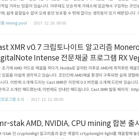
적일 거라는 믿음이 있습니다. 아무래도 단순하게 거래소에 입금해서 구입하는 코인
에, 쉽게 움질일수 없어 오래 동안 보유할 수 밖에 없다는 생각등이 있기 때문입니다.
 ^^ 이번에는 이 세가지 코인중에서 MOMERO 코인을 수수료 없이 채굴하는 풀을 찾
풀 mining pool
2017. 12. 26. 00:00
 합니다. 지난번에 소개해 드렸던, 모네로 채굴풀 비교 서비스 moneropools.com
..
ast XMR v0.7 크립토나이트 알고리즘 Monero 
igitalNote Intense 전문채굴 프로그램 RX V
 초기에 AMD 카드로 채굴을 하다가, Nvidia로 갈아탄 이후로 AMD에 최적화된 채
 있음을 아쉽게 생각하고 있습니다. 조만간에 AMD채굴 환경이 구축되면 실제 경험에
니다. 이번에 소개해 드리는 Cast XMR은 이전에 0.5 버전을 소개해 드린바 있습니
못하고 소개만 해드렸는데, 이번에도 안내만 해드립니다. Cast XMR 발표 페이지 : https://bi
?topic=2256917.0;all Cast XMR v7.0 소개- Full support for CryptoNight/Cr
굴프로그램 소식
2017. 12. 12. 00:00
onereo (XMR)Bytecoi..
mr-stak AMD, NVIDIA, CPU mining 합본 출
R-Stak 인 cryptonihgt 알고리즘과 같은 계열의 crtyptonight-light를 채굴할때