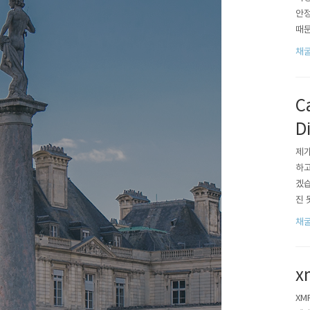
안정
때문
요?
채굴
정리
있습
C
D
제가
하고
겠습
진 
php
채
s:M
x
XM