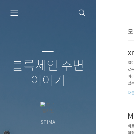
모
x
블록체인 주변
얼마
로운
이야기
미리
았습니
있습
채
때,
M
STIMA
비트
익명