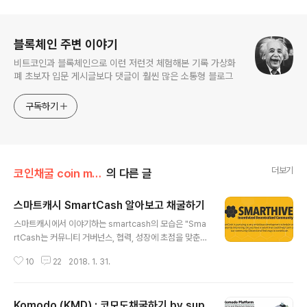
로그 정보
블록체인 주변 이야기
비트코인과 블록체인으로 이런 저런것 체험해본 기록 가상화
폐 초보자 입문 게시글보다 댓글이 훨씬 많은 소통형 블로그
구독하기
더보기
코인채굴 coin mining
의 다른 글
스마트캐시 SmartCash 알아보고 채굴하기
글 내용
스마트캐시에서 이야기하는 smartcash의 모습은 "Sma
rtCash는 커뮤니티 거버넌스, 협력, 성장에 초점을 맞춘
블록체인 기반 화폐이자 분산형 경제 시스템" 입니다. 그들
10
22
2018. 1. 31.
의 표현을 그대로 빌려온 이유는 제가 보기에 특별한 무언
가는 없다고 느껴져서 입니다. 하지만, 채굴을 할 수 있는
코인이기에, 알아는 봐야 겠습니다. 특이한 점이라고 하면,
Komodo (KMD) : 코모도채굴하기 by sup
어나운스먼트를 bitcointalk가 아닌, bitcoin.com에서