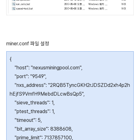
miner.conf 파일 설정
{
"host": "nexusminingpool.com",
"port": "9549",
"nxs_address": "2RQB5TyncGKH2rJDSZDd2xh4p2h
hEjfS9VmfH9MebdDLcwBsQp5",
"sieve_threads": 1,
"ptest_threads": 1,
"timeout": 5,
"bit_array_size": 8388608,
"prime_limit": 7137857100,