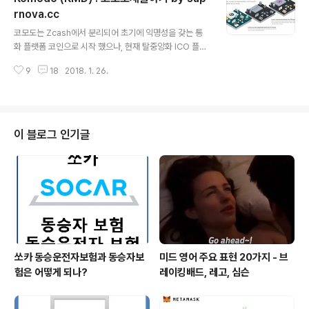
했습니다. 팀구성을 보면, 사진이나 SNS링크가 없습니다.
rnova.cc
글 내용
아마도 자랑할만한 내용이 없기 때문일거라 추측 됩니다.
코모도는 Zcash에서 분리되어 초기에 익명성을 갖는 통
그래도 최신 트렌드인 PoW와 PoS가 모두 가능한 방식이
화 플랫폼 코인으로 시작 했으나, 현재 탈중앙화 ICO 플랫
며, keccak알고리즘을 통한 PoW 채굴을 합니다.PoS의
폼으로 변신을 한 코인 입니다. 더욱이 코모도는 PoS가 가
경우 SmartReward 라고도 표현 하며, 1,000 ..
9
18
2018. 1. 26.
능한 코인으로도 알려져 있는데요. 채굴에 대한 내용이 없
어서 정리를 해보려고 합니다. Zcash 에서 분리되었기에,
채굴도 Equihash 알고리즘으로 채굴을 합니다. 코인명칭
: Komodo (코모도)코인심볼 : KMD총토큰 발행량 : 20
0,000,000 KMD합의방식 : PoW + PoS알고리즘 : Eq
이 블로그 인기글
uihash블록생성 : -난이도 알고리즘 : -지역 : -발표일 : 2
016년09월01일어나운스먼트 : https://bitcointalk.or
g/index.php?topic=1605144.0홈페이지 : https://k
omodo..
쏘카 동승운전자보험과 동승자보
미드 영어 주요 표현 20가지 - 브
험은 어떻게 되나?
레이킹배드, 레고, 심슨