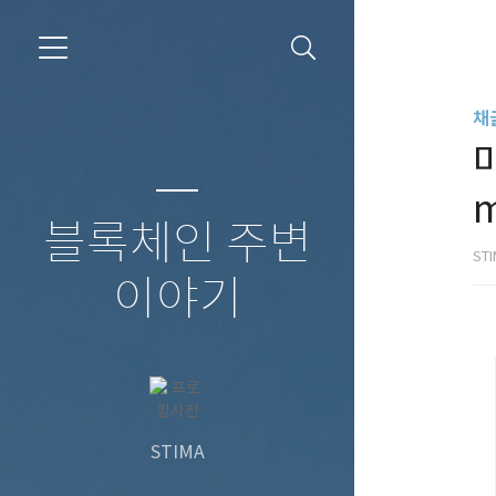
채
m
블록체인 주변
ST
이야기
STIMA