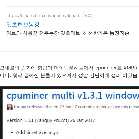
https://smartstore.naver.com/itsherb
광고
잇츠허브농장
허브와 식용꽃 전문농장 잇츠허브, 신선함가득 농장직송
모네로의 인기에 힘입어 마이닝풀허브에서 cpuminer로 XMR(m
니다. 워낙 급하신 분들이 있으셔서 정말 간단하게 정리 하였습