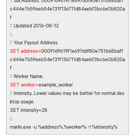
:: Sia Address: 00091d9619f1e697ddf80e751b68baff
c444e7b59eeb54e131f136711d84aebf3bc6e0b820a
f
:: Updated 2016-08-12
::
:: Your Payout Address.
SET address=
00091d9619f1e697ddf80e751b68baff
c444e7b59eeb54e131f136711d84aebf3bc6e0b820a
f
:: Worker Name.
SET worker=
example_worker
:: Intensity. Lower values may be better for normal des
ktop usage.
SET intensity=28
::
marlin.exe -u %address%.%worker% -I %intensity%