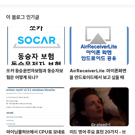
설명을 드렸고, 본격적으로 참여를 하기 위해, 하드디스크
를 빌려주는 것을 연습해 봅니다. 시아코인에서는 Hostin
g(호스팅)이라는 명칭을 사용 합니다. Hosting 버튼을 클
이 블로그 인기글
릭해보니, 50,000 SC가 있어야 한다고 하네요. 일종의
서비스 제공자로 참여하기 위한 보증금의 명목인것 같 습
니다. 저는 폴로닉스에서 100,000 SC를 구입하여, SIA
Wallet에서 만든 주소로 송금을 했습니다. 아래 그림은 폴
로닉스 출금창의 모습입..
쏘카 동승운전자보험과 동승자보
AirReceiverLite :아이폰화면
험은 어떻게 되나?
을 안드로이드에서 보고 싶을 때
마이닝풀허브에서 CPU로 모네로
미드 영어 주요 표현 20가지 - 브