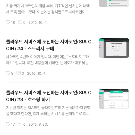
글 내용
드 받기위해 클릭합니다. 깃허브 (Git-Hub)로 이동해서,
지금 까지 시아코인의 개념 부터, 기초적인 설치법에 대해
자신의 컴퓨터 OS에 적합한 마이닝 프로그램을 다운로드
서 주욱 알아 보았다. 이번에는 정리편으로 시아코인이 실
받습니다. 테스트 컴퓨터의 경우 sia-gpu-miner-win6
제로 클라우드 서비스 (저장공간 대여)로 경쟁력이 있는지
4.zip을 다운로드 받습니다. 먼저 확인하..
18
0
2016. 10. 4.
살펴 보도록 하겠다. 1. 가격 경쟁력소량(10 GB)을 빌렸을
때는 구글컴퓨팅엔진의 디스크 사용료보다는 비싼 듯 하지
만, 100 GB를 넘어가면서 부터는 오히려 비용이 저렴해진
클라우드 서비스에 도전하는 시아코인(SIA C
다. 용량 시아코인 구글컴퓨팅 엔진 (1달 이용료) 10 GB 2
110 SC$ 1.0072296$ 0.4 100 GB 3102 SC $ 1.4
OIN) #4 - 스토리지 구매
글 내용
8077072 $ 4.0 250 GB 4757 SC $ 2.27080152
시아코인 4번째 이야기 입니다. 이번에는 "스토리지 구매
$ 10 * 1SC = 0.00047736 $* 2016년10월04일 현
하기" 입니다. 이전 내용들에 비하면, 난이도가 매우 낮습
재 - 가격이 변동 됨 2. 사용의 편의성UI가 특별히 불편하
니다. 물론, 스토리지를 구매하려면, 가장먼저 SC(시아코
거나 하는점은 없었다..
8
0
2016. 10. 4.
인)이 있어야 하겠죠? 저는 지난번 구매했던 SC코인을 이
용하여 스토리지를 구매하기를 시작해 보도록 하겠습니다.
그림에서 보시면 아시겠지만, 3가지 옵션이 있습니다. 10
클라우드 서비스에 도전하는 시아코인(SIA C
GB, 100GB, 250GB 이 옵션중에서 골라서 구매를 하면
됩니다. 용량 이용료 (SC) 10 GB 2110 SC 100 GB 31
OIN) #3 - 호스팅 하기
글 내용
02 SC 250 GB 4757 SC * 2016년10월04일 현재 -
지난번 까지는 SIA코인 클라이언트의 기본 설치까지 진행
가격이 변동 됨 테스트 했을 당시 가격은 10GB에 2160 S
을 했다고 한다면, 이제 부터는 서비스를 본격적으로 이용
C 이므로, 계산상 편의를 위해 1 SC를 100 Satosi 라고
해 볼까 합니다. 내 하드디스크를 저장소로 빌려주고 돈벌
가정하면, 216,000 Satos..
17
6
2016. 9. 23.
기시아코인이 클라우스 서비스 처럼 하드디스크 공간을 빌
려주는 서비스로 수익을 주고받는 모델이라는 것은 앞서