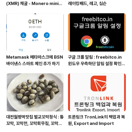
(XMR) 채굴 - Monero minin
레이킹배드, 레고, 심슨
g by cpuminer multi
Metamask 메타마스크에 BSN
구글 크롬 알림 : freebitco.in
바이낸스 스마트 체인 추가 하기
윈도우 우측하단 알림 설정 확인
및 제거
대전월평역맛집 벌교꼬막정식 : 통
트론링크 TronLink의 백업과 복
꼬막, 꼬막전, 꼬막회무침, 꼬막탕
원, Export and Import
수육