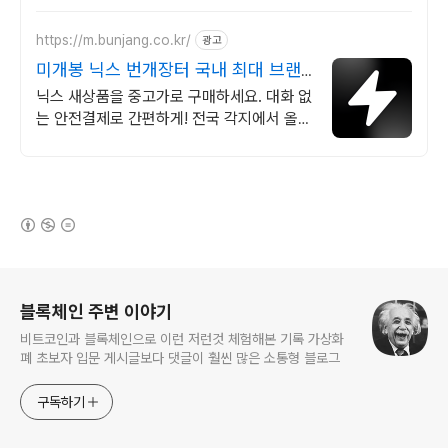
이어새들, UL케이블클램프
https://m.bunjang.co.kr/
광고
미개봉 닉스 번개장터 국내 최대 브랜
드 중고거래
닉스 새상품을 중고가로 구매하세요. 대화 없
는 안전결제로 간편하게! 전국 각지에서 올라
오는 전국구 최다 상품 매일 10만 개 이상의
신규 상품 업로드
(새창열림)
로그 정보
블록체인 주변 이야기
비트코인과 블록체인으로 이런 저런것 체험해본 기록 가상화
폐 초보자 입문 게시글보다 댓글이 훨씬 많은 소통형 블로그
구독하기