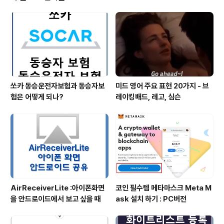
요. cryptopia 회원가입 하기. cryptopia로 이체와 인출
하기. Exchange > Markets 메뉴로 이동을 합니다. Ma
rkets 화면이 있는데, 매우 복잡 합니다. 여기에서 제일 먼
저 확인해야 할 것은 왼쪽창 입니다. 왼쪽창에 기축통화가
5..
쏘카 동승운전자보험과 동승자보
미드 영어 주요 표현 20가지 - 브
험은 어떻게 되나?
레이킹배드, 레고, 심슨
AirReceiverLite :아이폰화면
코인 필수템 메타마스크 Meta M
을 안드로이드에서 보고 싶을 때
ask 설치 하기 : PC버전