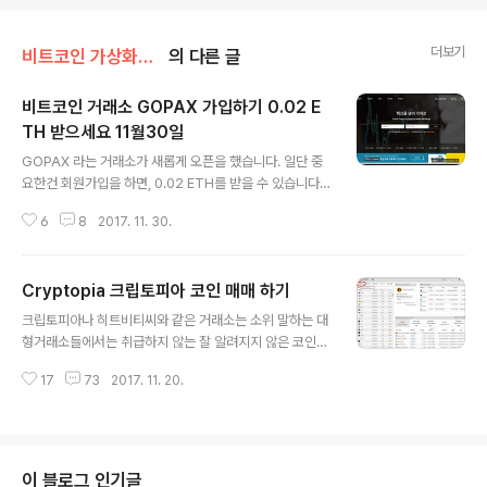
더보기
비트코인 가상화폐 거래소
의 다른 글
비트코인 거래소 GOPAX 가입하기 0.02 E
TH 받으세요 11월30일
글 내용
GOPAX 라는 거래소가 새롭게 오픈을 했습니다. 일단 중
요한건 회원가입을 하면, 0.02 ETH를 받을 수 있습니다.
11월30일 까지 입니다.회원가입하고, 이메일 인증 받고,
6
8
2017. 11. 30.
휴대전화 인증, 2FA 인증까지 완료 하면, 0.02 이더리움
이 생깁니다. GOPAX 홈페이지 : https://www.gopax.
co.kr 고팍스 홈페이지 입니다. 아직 취급하는 코인은 ET
Cryptopia 크립토피아 코인 매매 하기
H, BTC, BCH뿐 이지만, 차트가 이쁘네요. 회원가입을 위
글 내용
해서, 이메일을 먼저 등록 합니다. 가입한 이메일로 인증코
크립토피아나 히트비티씨와 같은 거래소는 소위 말하는 대
드가 옵니다. 인증코드를 입력 합니다. 아래 화면처럼 인증
형거래소들에서는 취급하지 않는 잘 알려지지 않은 코인들
코드를 입력 합니다. 고팍스 회원가입이 완료 되었습니다.
이 상장되어 있습니다. 그런 이유 때문에, cryptopia.co.
닉네임을 입력 합니다. 주요 이름과, 생년월일을 입력 합니
17
73
2017. 11. 20.
nz를 이용하고 있습니다. 듣보잡 코인이라도 채굴을 하거
다.주소도 입력 합니다. 보안 질문도 3개를 입력해야..
나 보유하게 되면, 팔아서 현금화를 해야 할테니까요. 얼마
전에 크립토피아 메뉴가 너무 헷갈려서 거래하는 방법을
알려 달라는 요청이 있어서 매매하는 방법을 정리해 보겠
습니다. 회원가입을 하지 않으셨다면, 먼저 읽어 보고 오세
이 블로그 인기글