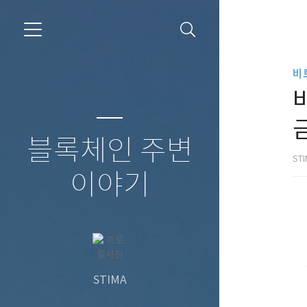
비
금
블록체인 주변
ST
이야기
STIMA