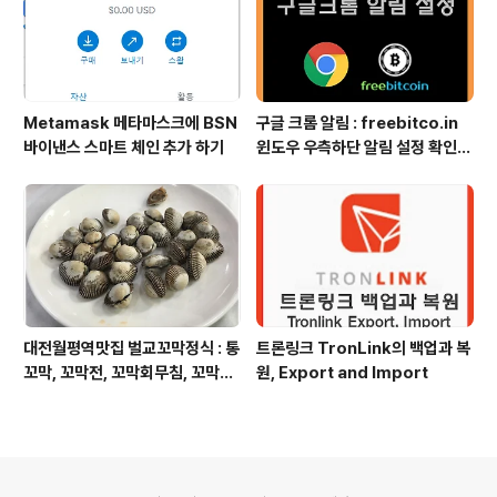
Metamask 메타마스크에 BSN
구글 크롬 알림 : freebitco.in
바이낸스 스마트 체인 추가 하기
윈도우 우측하단 알림 설정 확인
및 제거
대전월평역맛집 벌교꼬막정식 : 통
트론링크 TronLink의 백업과 복
꼬막, 꼬막전, 꼬막회무침, 꼬막탕
원, Export and Import
수육
의안내