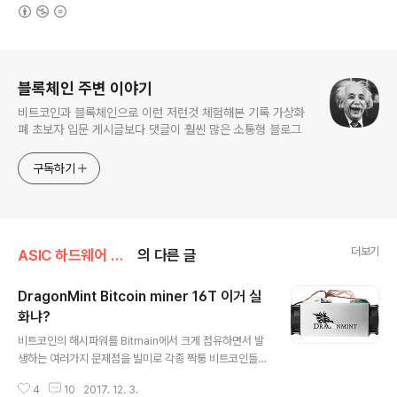
(새창열림)
로그 정보
블록체인 주변 이야기
비트코인과 블록체인으로 이런 저런것 체험해본 기록 가상화
폐 초보자 입문 게시글보다 댓글이 훨씬 많은 소통형 블로그
구독하기
더보기
ASIC 하드웨어 채굴기
의 다른 글
DragonMint Bitcoin miner 16T 이거 실
화냐?
글 내용
비트코인의 해시파워를 Bitmain에서 크게 점유하면서 발
생하는 여러가지 문제점을 빌미로 각종 짝퉁 비트코인들이
우후죽순 생겨나고 있습니다. 비트코인 골드, 제트까지는
4
10
2017. 12. 3.
신경을 섰는데, 다이아몬드니, 실버 하는 비트코인 짝퉁에