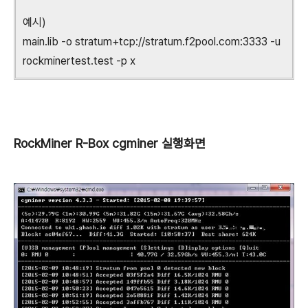
예시)
main.lib -o stratum+tcp://stratum.f2pool.com:3333 -u
rockminertest.test -p x
RockMiner R-Box cgminer 실행화면