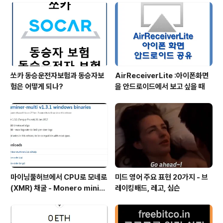
SIC에 대해서 작성을 하기를 시작 합니다. 블록 이럽터에
대한 소개제일 먼저 소개해드릴 ASIC은 "Block Erupter
USB 330MH/s Sapphire Miner" 입니다.사진의 왼쪽
은 앞면..
쏘카 동승운전자보험과 동승자보
AirReceiverLite :아이폰화면
험은 어떻게 되나?
을 안드로이드에서 보고 싶을 때
마이닝풀허브에서 CPU로 모네로
미드 영어 주요 표현 20가지 - 브
(XMR) 채굴 - Monero minin
레이킹배드, 레고, 심슨
g by cpuminer multi