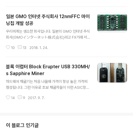
대해서는 피로감으로 알고 싶지가 않네요. 비트코인 채굴
기는 거의 Antminer가 대부분이라고 해도 과언이 아닌데
일본 GMO 인터넷 주식회사 12nmFFC 마이
요. Antminer의 최신버전인 Antminer S9의 성능이 13.
5TH/s 정도 입니다. 그런데, 비트메인이 아닌 곳에서 16
닝칩 개발 성공
글 내용
TH/s 성능의 채굴기가 발매된다고 하니, 내심 기대가 됩니
우리에게는 생소한 회사입니다. 일본의 GMO 인터넷 주식
다. 발매되는 시기가 2018년 3월이라고 하는데, Antmin
회사(GMOインターネット株式会社)라고 FX거래 서비
er S9이 1월에 본격적으로 배송이 시작되는것과 큰 차이
스를 제공하는 회사입니다. 일본은 우리나라 주식하듯이 F
가 나지는 않습니다. Draong Mint VS Antminer ..
10
13
2018. 1. 24.
X가 거래가 매우 활발한 편입니다. 주부도 할 수 있다며 책
까지 나와서 거래를 독려하고 있죠. 고로 FX거래회사는 수
수료만으로도 엄청난 수익을 얻고 있을 것으로 보고 있습
블록 이럽터 Block Erupter USB 330MH/
니다. 트레이딩의 측면에서만 보면, 가상화폐 거래소도 FX
와 크게 다르지 않을것이기에, 가상화폐 거래소를 직접 세
s Sapphire Miner
글 내용
울것 같기도 한데, 2017년 9월 가상화폐 채굴 사업을 시
하드웨어 채굴기는 처음 나올때 가격이 항상 높은 가격에
작한지 4개월만에 성과를 나타낸 것입니다. 반도체 강국인
형성됩니다. 그런 이유로 초보 채굴자들이 이런 ASIC장비
한국은 시장이 작아서 거들떠 보지않는 시장이기에, 일본
를 구입하여 채굴한다는 것은 큰 모험일 수 밖에 없습니다.
의 반도체회사가 아닌 인터넷회사가 반도체 개발회사와 협
14
9
2017. 9. 7.
그래서 코인 초급자를 위해 글을 작성하는 저로서는 하드
력을 통해 채굴칩을 개발하는 것입니다. [ 1..
웨어 채굴기에 대해서 작성할 생각조차 하지 않았습니다.
그런데, 생각해 보니 꼭 최신 채굴기에 대해 쓸 필요가 없더
라도 하드웨어 채굴기는 이렇게 생겼고 이렇게 동작하구나
하는 정도만으로도 초급자에게 도움이 될거라는 생각을 하
이 블로그 인기글
게 되었습니다. 그래서, 몇대 있지 않지만, 보유하고 있는 A