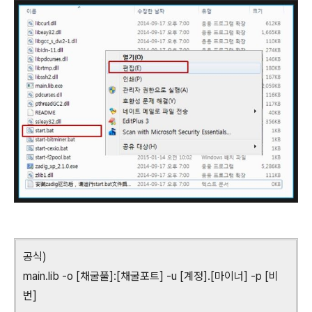
공식)
main.lib -o [채굴풀]:[채굴포트] -u [계정].[마이너] -p [비
번]